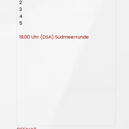
2
3
4
5
19:00 Uhr (DSA) Südmeerrunde