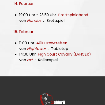
14. Februar
19:00 Uhr - 23:59 Uhr
Brettspielabend
von
Nandus
:: Brettspiel
15. Februar
11:00 Uhr
40k Crewtreffen
von
Hightower
:: Tabletop
14:00 Uhr
High Court Cavalry (LANCER)
von
axt
:: Rollenspiel