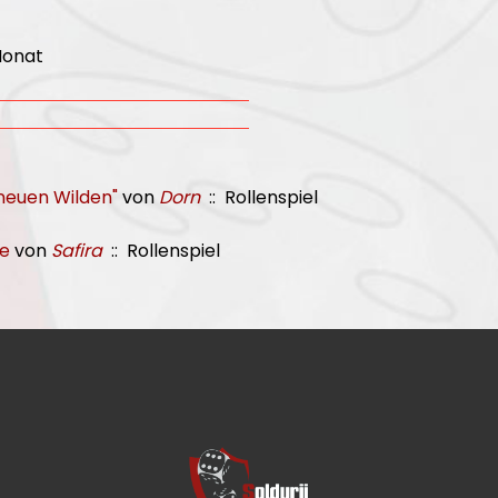
Monat
neuen Wilden"
von
Dorn
:: Rollenspiel
ye
von
Safira
:: Rollenspiel