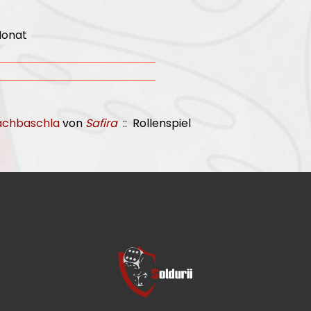
Monat
achbaschla
von
Safira
:: Rollenspiel