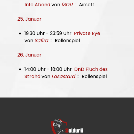
Info Abend
von
f3tz0
:: Airsoft
25. Januar
19:30 Uhr - 23:59 Uhr
Private Eye
von
Safira
:: Rollenspiel
26. Januar
14:00 Uhr - 18:00 Uhr
DnD Fluch des
Strahd
von
Lasastard
:: Rollenspiel