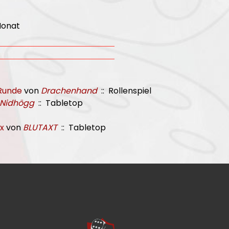
Monat
Runde
von
Drachenhand
:: Rollenspiel
Nidhögg
:: Tabletop
x
von
BLUTAXT
:: Tabletop