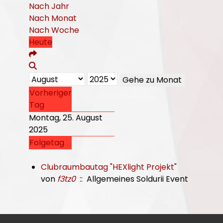
Nach Jahr
Nach Monat
Nach Woche
Heute
Gehe zu Monat
Vorheriger
Tag
Montag, 25. August
2025
Folgetag
Clubraumbautag "HEXlight Projekt"
von
f3tz0
:: Allgemeines Soldurii Event