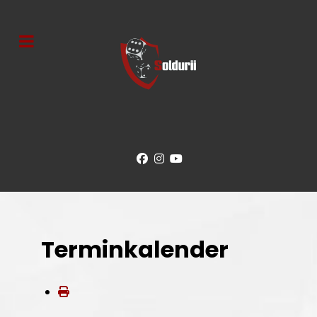
Terminkalender