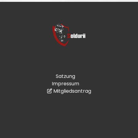
Satzung
Impressum
Mitgliedsantrag