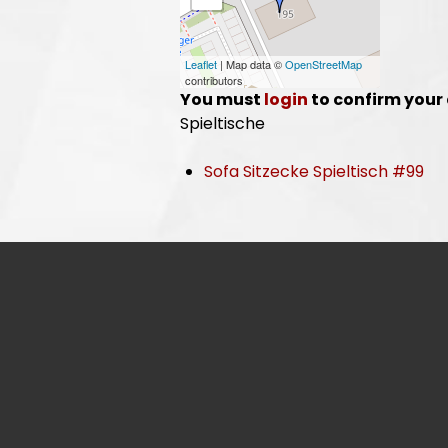
Leaflet
| Map data ©
OpenStreetMap
contributors
You must
login
to confirm your
Spieltische
Sofa Sitzecke Spieltisch #99