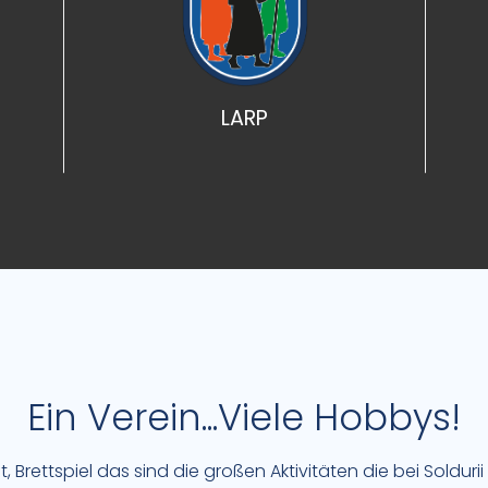
LARP
Ein Verein...Viele Hobbys!
ft, Brettspiel das sind die großen Aktivitäten die bei Soldurii