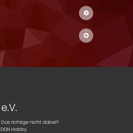
e.V.
. Das richtige nicht dabei?
 DEIN Hobby.