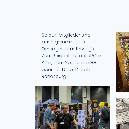
Soldurii Mitglieder sind
auch gerne mal als
PEN&PAPER ROLLENSPIEL IM VEREIN
Demogeber unterwegs.
Zum Beispiel auf der RPC in
ROLLENSPIEL
Köln, dem Nordcon in HH
oder der Do or Dice in
Rendsburg