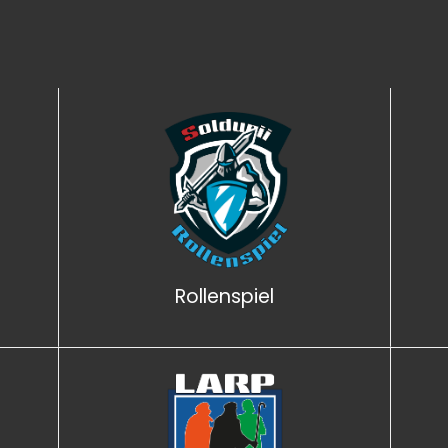
Rollenspiel
TOP BEREICH